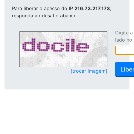
Para liberar o acesso
do IP
216.73.217.173
,
responda ao desafio abaixo.
Digite 
lado no
[trocar imagem]