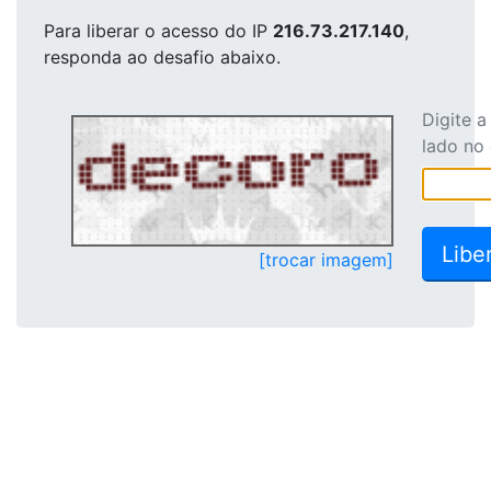
Para liberar o acesso
do IP
216.73.217.140
,
responda ao desafio abaixo.
Digite 
lado no
[trocar imagem]