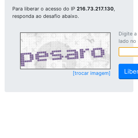
Para liberar o acesso
do IP
216.73.217.130
,
responda ao desafio abaixo.
Digite 
lado no
[trocar imagem]